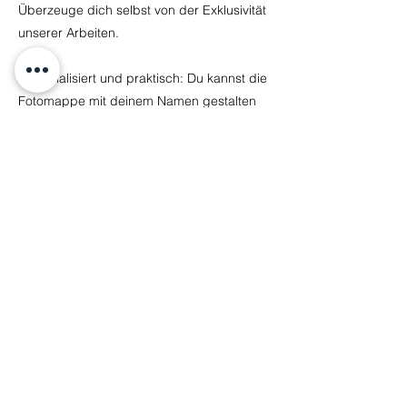
Überzeuge dich selbst von der Exklusivität
unserer Arbeiten.
Personalisiert und praktisch: Du kannst die
Fotomappe mit deinem Namen gestalten
lassen, inklusive einen Aufpreis von 10 Euro
– ein tolles Geschenk für die ganze Familie!
Gerade bei Kindern verändert sich
innerhalb eines Jahres so viel und oftmals
werden im Kindergarten keine
professionellen Fotos mehr gemacht. Hier
trittst du mit deiner eigenen
personalisierten Fotomappe in
Erscheinung!
Wenn du noch mehr herausholen möchtest,
besuche uns in unserem Fotostudio in 1220